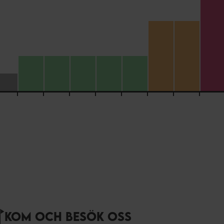
6H00
7H00
8H00
9H00
10H00
11H00
12H00
13H00
14
KOM OCH BESÖK OSS