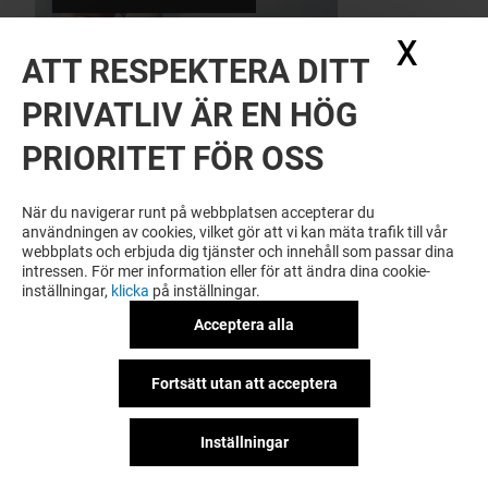
X
Dölj
ATT RESPEKTERA DITT
PRIVATLIV ÄR EN HÖG
PRIORITET FÖR OSS
När du navigerar runt på webbplatsen accepterar du
användningen av cookies, vilket gör att vi kan mäta trafik till vår
webbplats och erbjuda dig tjänster och innehåll som passar dina
intressen. För mer information eller för att ändra dina cookie-
inställningar,
klicka
på inställningar.
Acceptera alla
Fortsätt utan att acceptera
Letar du efter den perfekta platsen för att shoppa, äta
gott och spendera tid med familjen? Emporia hälsar
dig då välkommen till oss.
Inställningar
Öppet alla dagar kl 10-20, livs kl 07-22, Vapiano kl 10-
21.