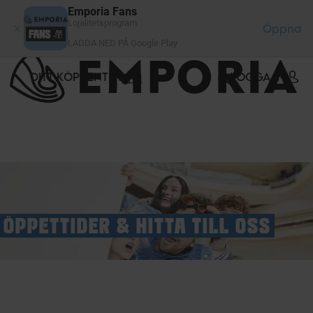
Cookie- hanteringspanel
Emporia Fans
Lojalitetsprogram
Öppna
LADDA NED PÅ Google Play
DITT KÖPCENTER
LOGGA IN
ÖPPETTIDER & HITTA TILL OSS