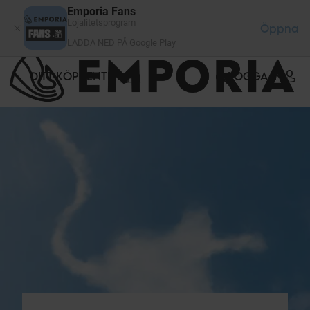
Cookie- hanteringspanel
Emporia Fans
Lojalitetsprogram
Öppna
LADDA NED PÅ Google Play
DITT KÖPCENTER
LOGGA IN