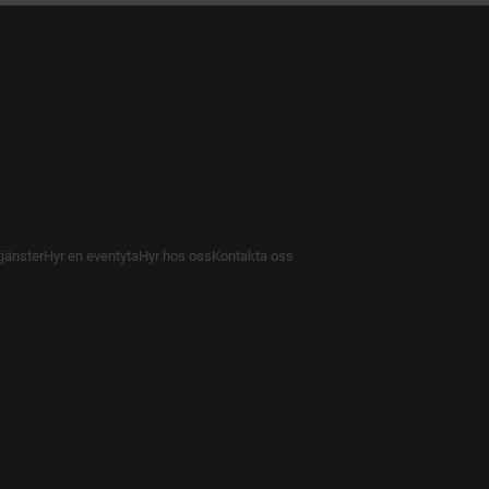
tjänster
Hyr en eventyta
Hyr hos oss
Kontakta oss