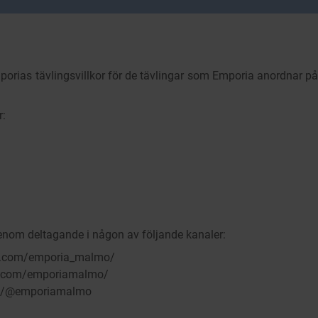
orias tävlingsvillkor för de tävlingar som Emporia anordnar p
r:
nom deltagande i någon av följande kanaler:
m.com/emporia_malmo/
ok.com/emporiamalmo/
om/@emporiamalmo