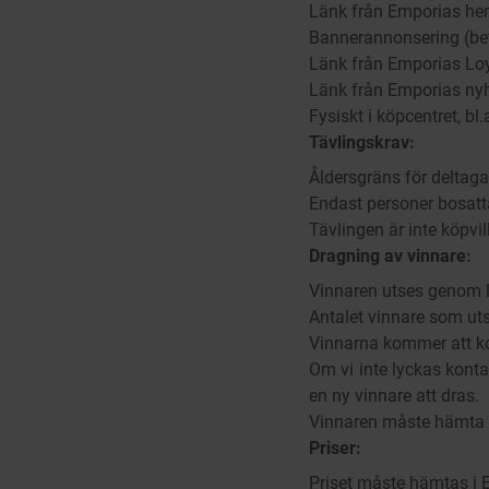
Länk från Emporias he
Bannerannonsering (bet
Länk från Emporias Loy
Länk från Emporias ny
Fysiskt i köpcentret, bl
Tävlingskrav:
Åldersgräns för deltagan
Endast personer bosatta 
Tävlingen är inte köpvil
Dragning av vinnare:
Vinnaren utses genom lo
Antalet vinnare som ut
Vinnarna kommer att ko
Om vi inte lyckas kont
en ny vinnare att dras.
Vinnaren måste hämta u
Priser:
Priset måste hämtas i 