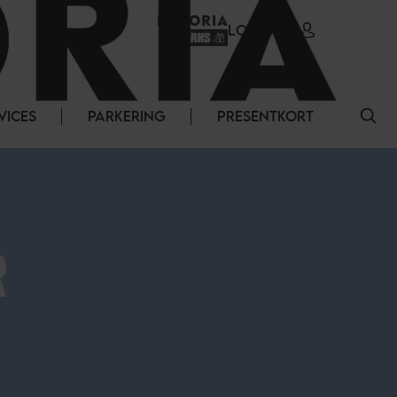
LOGGA IN
VICES
PARKERING
PRESENTKORT
R