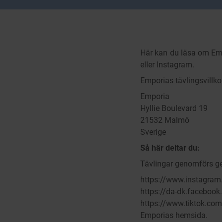
Här kan du läsa om Emp
eller Instagram.
Emporias tävlingsvillko
Emporia
Hyllie Boulevard 19
21532 Malmö
Sverige
Så här deltar du:
Tävlingar genomförs ge
https://www.instagra
https://da-dk.facebo
https://www.tiktok.c
Emporias hemsida.