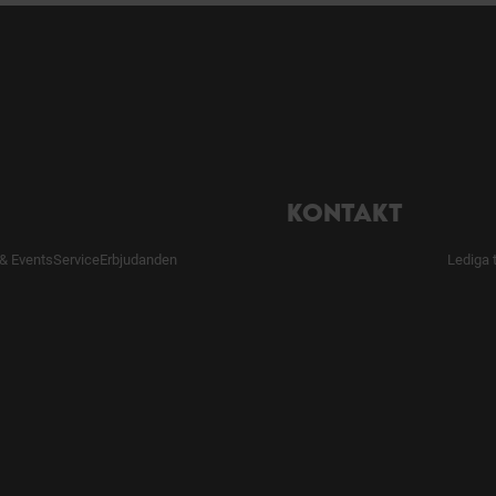
KONTAKT
& Events
Service
Erbjudanden
Lediga 