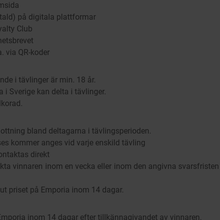
msida
ald) på digitala plattformar
alty Club
hetsbrevet
.a. via QR-koder
de i tävlinger är min. 18 år.
i Sverige kan delta i tävlinger.
lkorad.
ttning bland deltagarna i tävlingsperioden.
ses kommer anges vid varje enskild tävling
ntaktas direkt
akta vinnaren inom en vecka eller inom den angivna svarsfrist
t priset på Emporia inom 14 dagar.
Emporia inom 14 dagar efter tillkännagivandet av vinnaren.