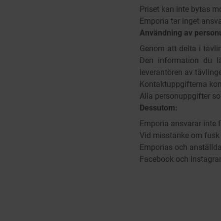
Priset kan inte bytas m
Emporia tar inget ansva
Användning av personu
Genom att delta i tävl
Den information du l
leverantören av tävling
Kontaktuppgifterna ko
Alla personuppgifter so
Dessutom:
Emporia ansvarar inte fö
Vid misstanke om fusk h
Emporias och anställdas
Facebook och Instagram 