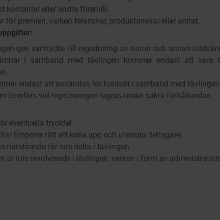
ot kontanter eller andra föremål.
r för premien, varken felansvar, produktansvar eller annat.
ppgifter:
ingen ges samtycke till registrering av namn och annan nödvän
ämnar i samband med tävlingen kommer endast att vara til
en.
mmer endast att användas för kontakt i samband med tävlingen
m överförs vid registreringen lagras under säkra förhållanden.
r eventuella tryckfel.
ar Emporia rätt att kolla upp och utesluta deltagare.
 närstående får inte delta i tävlingen.
är inte involverade i tävlingen, varken i form av administration,