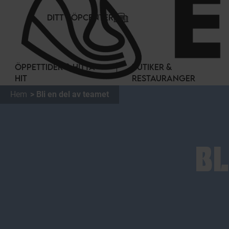
Cookie- hanteringspanel
DITT KÖPCENTER
ÖPPETTIDER & HITTA
BUTIKER &
HIT
RESTAURANGER
Hem
Bli en del av teamet
BL