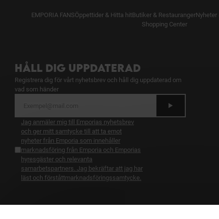
EMPORIA FANS
Öppettider & Hitta hit
Butiker & Restauranger
Nyheter 
Shopping Center
HÅLL DIG UPPDATERAD
Registrera dig för vårt nyhetsbrev och håll dig uppdaterad om
vad som händer
Jag anmäler mig till Emporias nyhetsbrev
och ger mitt samtycke till att ta emot
nyheter från Emporia som innehåller
marknadsföring från Emporia och Emporias
hyresgäster och relevanta
samarbetspartners. Jag bekräftar att jag har
läst och förstått
marknadsföringssamtycke
.
BLI BELÖNAD FÖR DIN LOJALITET