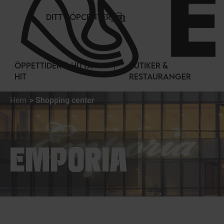
Cookie- hanteringspanel
DITT KÖPCENTER
ÖPPETTIDER & HITTA
BUTIKER &
HIT
RESTAURANGER
Hem
Shopping center
EMPORIA