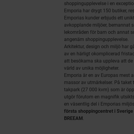
shoppingupplevelse i en exception
Emporia har drygt 150 butiker, re
Emporias kunder erbjuds ett unik
avkopplande miljöer, bemannat ser
lekområden för barn och annat s
angenäm shoppingupplevelse.
Arkitektur, design och miljö har 
av en härligt okomplicerad frista
att besökarna ska uppleva att de 
värld av unika möjligheter.
Emporia är en av Europas mest 
massor av utmärkelser. På taket t
takpark (27 000 kvm) som är öpp
utgör förutom en magnifik utsikt
en väsentlig del i Emporias miljös
första shoppingcentret i Sverige 
BREEAM
.