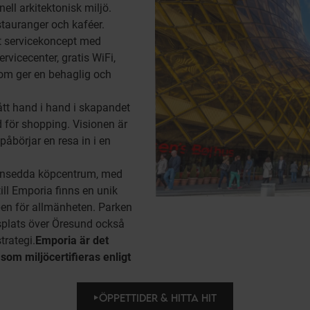
ell arkitektonisk miljö.
stauranger och kaféer.
t servicekoncept med
vicecenter, gratis WiFi,
om ger en behaglig och
gått hand i hand i skapandet
d för shopping. Visionen är
påbörjar en resa in i en
ansedda köpcentrum, med
ill Emporia finns en unik
en för allmänheten. Parken
splats över Öresund också
trategi.
Emporia är det
som miljöcertifieras enligt
ÖPPETTIDER & HITTA HIT