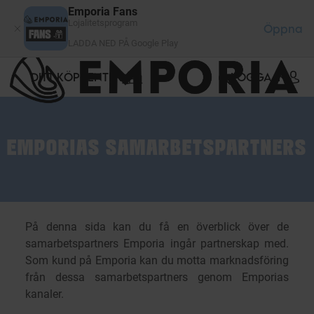
Cookie- hanteringspanel
Emporia Fans
Lojalitetsprogram
Öppna
LADDA NED PÅ Google Play
DITT KÖPCENTER
LOGGA IN
EMPORIAS SAMARBETSPARTNERS
På denna sida kan du få en överblick över de
samarbetspartners Emporia ingår partnerskap med.
Som kund på Emporia kan du motta marknadsföring
från dessa samarbetspartners genom Emporias
kanaler.