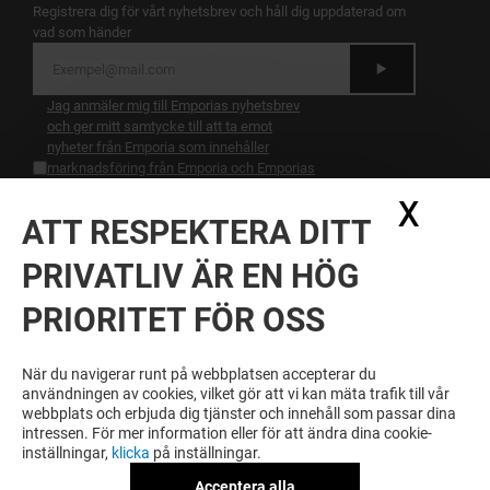
Registrera dig för vårt nyhetsbrev och håll dig uppdaterad om
vad som händer
Jag anmäler mig till Emporias nyhetsbrev
och ger mitt samtycke till att ta emot
nyheter från Emporia som innehåller
marknadsföring från Emporia och Emporias
hyresgäster och relevanta
X
Dölj
samarbetspartners. Jag bekräftar att jag har
ATT RESPEKTERA DITT
läst och förstått
marknadsföringssamtycke
.
PRIVATLIV ÄR EN HÖG
BLI BELÖNAD FÖR DIN LOJALITET
PRIORITET FÖR OSS
Bli medlem i EMPORIA FANS och få tillgån till
exklusiva fördelar, erbjudanden och services på
EMPORIA och våra samarbetspartners.
När du navigerar runt på webbplatsen accepterar du
användningen av cookies, vilket gör att vi kan mäta trafik till vår
webbplats och erbjuda dig tjänster och innehåll som passar dina
intressen. För mer information eller för att ändra dina cookie-
inställningar,
klicka
på inställningar.
Allmänna regler & Användarvillkor
Juridiska meddelanden
Personuppgiftspolicy
Acceptera alla