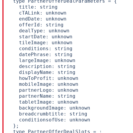
type PartnerOfferDealParameters = {

  title: string

  cTALink: unknown

  endDate: unknown

  offerId: string

  dealType: unknown

  startDate: unknown

  tileImage: unknown

  conditions: string

  datePhrase: string

  largeImage: unknown

  description: string

  displayName: string

  howToProfit: unknown

  mobileImage: unknown

  partnerLogo: unknown

  partnerName: string

  tabletImage: unknown

  backgroundImage: unknown

  breadcrumbtitle: string

  conditionsofUse: unknown

};

type PartnerOfferDealSlots = ;
