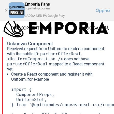
Emporia Fans
Lojalitetsprogram
Öppna
LADDA NED PÅ Google Play
DITT KÖPCENTER
LOGGA IN
Unknown Component
Received request from Uniform to render a component
with the public ID:
partnerOfferDeal
.
<UniformComposition />
does not have
partnerOfferDeal
mapped to a React component
yet.
Create a React component and register it with
Uniform, for example
import {

  ComponentProps,

  UniformSlot,

} from '@uniformdev/canvas-next-rsc/compo