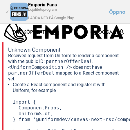
Emporia Fans
Lojalitetsprogram
Öppna
LADDA NED PÅ Google Play
DITT KÖPCENTER
LOGGA IN
Unknown Component
Received request from Uniform to render a component
with the public ID:
partnerOfferDeal
.
<UniformComposition />
does not have
partnerOfferDeal
mapped to a React component
yet.
Create a React component and register it with
Uniform, for example
import {

  ComponentProps,

  UniformSlot,

} from '@uniformdev/canvas-next-rsc/compo