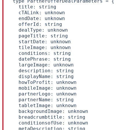
type PartnerOfferDealParameters = {

  title: string

  cTALink: unknown

  endDate: unknown

  offerId: string

  dealType: unknown

  pageTitle: string

  startDate: unknown

  tileImage: unknown

  conditions: string

  datePhrase: string

  largeImage: unknown

  description: string

  displayName: string

  howToProfit: unknown

  mobileImage: unknown

  partnerLogo: unknown

  partnerName: string

  tabletImage: unknown

  backgroundImage: unknown

  breadcrumbtitle: string

  conditionsofUse: unknown

  metaDescription: string
