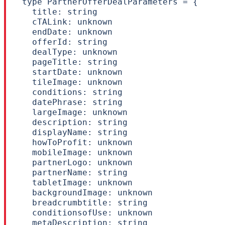
type PartnerOfferDealParameters = {

  title: string

  cTALink: unknown

  endDate: unknown

  offerId: string

  dealType: unknown

  pageTitle: string

  startDate: unknown

  tileImage: unknown

  conditions: string

  datePhrase: string

  largeImage: unknown

  description: string

  displayName: string

  howToProfit: unknown

  mobileImage: unknown

  partnerLogo: unknown

  partnerName: string

  tabletImage: unknown

  backgroundImage: unknown

  breadcrumbtitle: string

  conditionsofUse: unknown

  metaDescription: string
