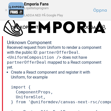
Emporia Fans
Lojalitetsprogram
Öppna
LADDA NED PÅ Google Play
DITT KÖPCENTER
LOGGA IN
Unknown Component
Received request from Uniform to render a component
with the public ID:
partnerOfferDeal
.
<UniformComposition />
does not have
partnerOfferDeal
mapped to a React component
yet.
Create a React component and register it with
Uniform, for example
import {

  ComponentProps,

  UniformSlot,

} from '@uniformdev/canvas-next-rsc/compo