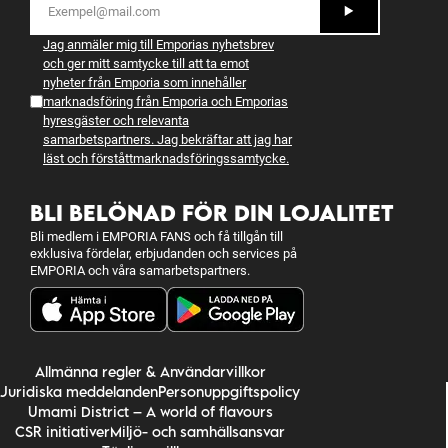
Jag anmäler mig till Emporias nyhetsbrev
och ger mitt samtycke till att ta emot
nyheter från Emporia som innehåller
marknadsföring från Emporia och Emporias
hyresgäster och relevanta
samarbetspartners. Jag bekräftar att jag har
läst och förstått
marknadsföringssamtycke
.
BLI BELÖNAD FÖR DIN LOJALITET
Bli medlem i EMPORIA FANS och få tillgån till
exklusiva fördelar, erbjudanden och services på
EMPORIA och våra samarbetspartners.
Allmänna regler & Användarvillkor
Juridiska meddelanden
Personuppgiftspolicy
Umami District – A world of flavours
CSR initiativer
Miljö- och samhällsansvar