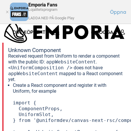
Emporia Fans
Lojalitetsprogram
Öppna
LADDA NED PÅ Google Play
DITT KÖPCENTER
LOGGA IN
Unknown Component
Received request from Uniform to render a component
with the public ID:
appWebsiteContent
.
<UniformComposition />
does not have
appWebsiteContent
mapped to a React component
yet.
Create a React component and register it with
Uniform, for example
import {

  ComponentProps,

  UniformSlot,

} from '@uniformdev/canvas-next-rsc/compo