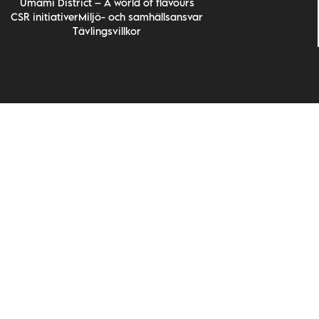
Umami District – A world of flavours
CSR initiativer
Miljö- och samhällsansvar
Tävlingsvillkor