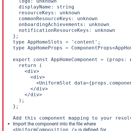
  logo: unknown

  displayName: string

  resourceKeys: unknown

  commonResourceKeys: unknown

  onboardingAchievements: unknown

  notificationResourceKeys: unknown

};

type AppHomeSlots = 'content';

type AppHomeProps = ComponentProps<AppHo
export const AppHomeComponent = (props: A
  return (

    <div>

      <div>

        <UniformSlot data={props.compone
      </div>

    </div>

  );

};

Add this component mapping to your resol
Import the component into the file where
<UniformComposition />
is defined, for