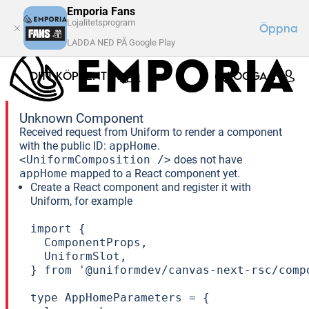
Emporia Fans
Lojalitetsprogram
Öppna
LADDA NED PÅ Google Play
DITT KÖPCENTER
LOGGA IN
Unknown Component
Received request from Uniform to render a component
with the public ID:
appHome
.
<UniformComposition />
does not have
appHome
mapped to a React component yet.
Create a React component and register it with
Uniform, for example
import {

  ComponentProps,

  UniformSlot,

} from '@uniformdev/canvas-next-rsc/compo
type AppHomeParameters = {
