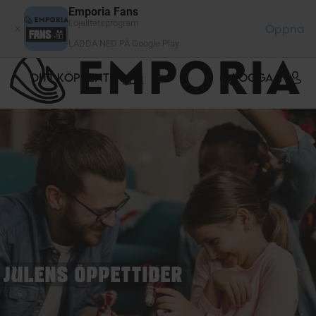
Cookie- hanteringspanel
Emporia Fans
Lojalitetsprogram
Öppna
LADDA NED PÅ Google Play
DITT KÖPCENTER
LOGGA IN
JULENS ÖPPETTIDER