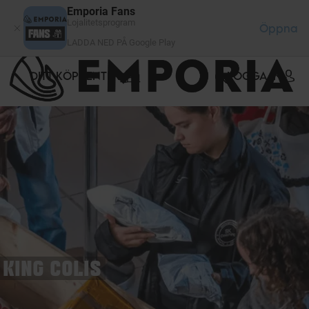
Cookie- hanteringspanel
Emporia Fans
Lojalitetsprogram
Öppna
LADDA NED PÅ Google Play
DITT KÖPCENTER
LOGGA IN
KING COLIS