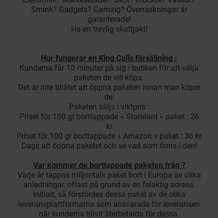
Smink? Gadgets? Gaming? Överraskningar är
garanterade!
Ha en trevlig skattjakt!
Hur fungerar en King Colis försäljning :
Kunderna får 10 minuter på sig i butiken för att välja
paketen de vill köpa.
Det är inte tillåtet att öppna paketen innan man köper
de.
Paketen säljs i viktpris :
Priset för 100 gr borttappade « Standard » paket : 26
kr
Priset för 100 gr borttappade « Amazon » paket : 36 kr
Dags att öppna paketet och se vad som finns i den!
Var kommer de borttappade paketen från ?
Varje år tappas miljontals paket bort i Europa av olika
anledningar, oftast på grund av en felaktig adress.
Initialt, så förstördes dessa paket av de olika
leveransplattformarna som ansvarade för leveransen
när kunderna blivit återbetalda för dessa.