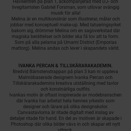
Havsentrén på plan 1, ackompanjerad med DJ- och
livegitarristen Gabriel Forsman, som utlovar svängig
musik för alla!
Melina är en multikonstnär som illustrerar, målar och
jobbar med konceptuell make-up. Med tatueringsyrket
bakom sig, drömmer Melina om en sagoverkstad där
magiska berättelser och bilder ska få lov att ta form.
Som på alla pelarna på Umami District (Emporias
mattorg). Melina andas och lever i skapandets värld.
IVANKA PERCAN & TILLSKÄRARAKADEMIN.
Bredvid Bärnstenstrappan på plan 3 kan ni uppleva
Malmöbaserade designern Ivanka Percan och
Tillskärarakademins kreativa utställning med tavlor
och konstnärliga outfits.
Ivankas motiv är oftast inspirerade av modebranschen
där Ivanka har arbetat hela hennes yrkesliv som
designer och lärare på olika designskolor.
Canvastavlorna är ritade digitalt med inslag av
detaljer ritade för hand. En del av motiven är skapade i
Photoshop där olika bilder vävs in och skapar ett nytt
uttryck.