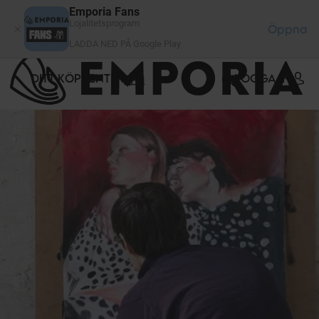
Cookie- hanteringspanel
Emporia Fans
Lojalitetsprogram
Öppna
LADDA NED PÅ Google Play
DITT KÖPCENTER
LOGGA IN