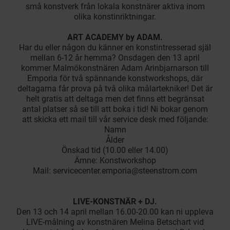
små konstverk från lokala konstnärer aktiva inom
olika konstinriktningar.
ART ACADEMY by ADAM.
Har du eller någon du känner en konstintresserad själ
mellan 6-12 år hemma? Onsdagen den 13 april
kommer Malmökonstnären Adam Arinbjarnarson till
Emporia för två spännande konstworkshops, där
deltagarna får prova på två olika målartekniker! Det är
helt gratis att deltaga men det finns ett begränsat
antal platser så se till att boka i tid! Ni bokar genom
att skicka ett mail till vår service desk med följande:
Namn
Ålder
Önskad tid (10.00 eller 14.00)
Ämne: Konstworkshop
Mail:
servicecenter.emporia@steenstrom.com
LIVE-KONSTNÄR + DJ.
Den 13 och 14 april mellan 16.00-20.00 kan ni uppleva
LIVE-målning av konstnären Melina Betschart vid