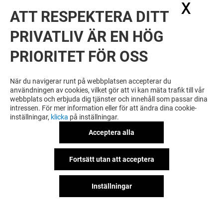
X
Dölj
ATT RESPEKTERA DITT
PRIVATLIV ÄR EN HÖG
PRIORITET FÖR OSS
VILL DU SE MER? DU KANSKE ÄVEN
GILLAR
När du navigerar runt på webbplatsen accepterar du
användningen av cookies, vilket gör att vi kan mäta trafik till vår
webbplats och erbjuda dig tjänster och innehåll som passar dina
intressen. För mer information eller för att ändra dina cookie-
inställningar,
klicka
på inställningar.
Acceptera alla
Fortsätt utan att acceptera
Inställningar
DRESSMANN XL
HÅKANSSONS
Öppet
Öppet