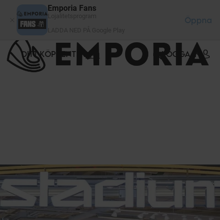
Cookie- hanteringspanel
Emporia Fans
Lojalitetsprogram
Öppna
LADDA NED PÅ Google Play
DITT KÖPCENTER
LOGGA IN