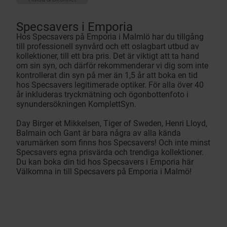
Specsavers i Emporia
Hos Specsavers på Emporia i Malmlö har du tillgång
till professionell synvård och ett oslagbart utbud av
kollektioner, till ett bra pris. Det är viktigt att ta hand
om sin syn, och därför rekommenderar vi dig som inte
kontrollerat din syn på mer än 1,5 år att boka en tid
hos Specsavers legitimerade optiker. För alla över 40
år inkluderas tryckmätning och ögonbottenfoto i
synundersökningen KomplettSyn.
Day Birger et Mikkelsen, Tiger of Sweden, Henri Lloyd,
Balmain och Gant är bara några av alla kända
varumärken som finns hos Specsavers! Och inte minst
Specsavers egna prisvärda och trendiga kollektioner.
Du kan boka din tid hos Specsavers i Emporia här
Välkomna in till Specsavers på Emporia i Malmö!