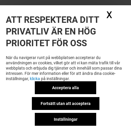
X
Dölj
ATT RESPEKTERA DITT
PRIVATLIV ÄR EN HÖG
PRIORITET FÖR OSS
VILL DU SE MER? DU KANSKE ÄVEN
GILLAR
När du navigerar runt på webbplatsen accepterar du
användningen av cookies, vilket gör att vi kan mäta trafik till vår
webbplats och erbjuda dig tjänster och innehåll som passar dina
intressen. För mer information eller för att ändra dina cookie-
inställningar,
klicka
på inställningar.
Acceptera alla
Fortsätt utan att acceptera
Inställningar
VACCINDIREKT
VACKER