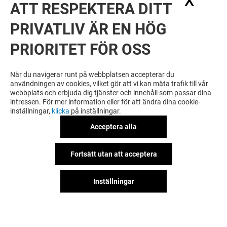
X
Dölj
ATT RESPEKTERA DITT
PRIVATLIV ÄR EN HÖG
PRIORITET FÖR OSS
VILL DU SE MER? DU KANSKE ÄVEN
GILLAR
När du navigerar runt på webbplatsen accepterar du
användningen av cookies, vilket gör att vi kan mäta trafik till vår
webbplats och erbjuda dig tjänster och innehåll som passar dina
intressen. För mer information eller för att ändra dina cookie-
inställningar,
klicka
på inställningar.
Acceptera alla
Fortsätt utan att acceptera
Inställningar
LEKIA
AKADEMIBOK
Öppet
Öppet