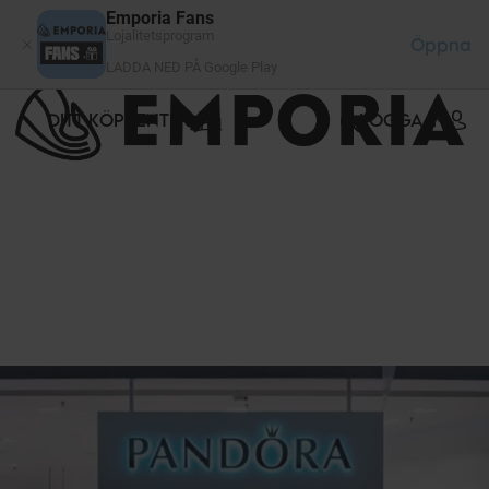
Cookie- hanteringspanel
Emporia Fans
Lojalitetsprogram
Öppna
LADDA NED PÅ Google Play
DITT KÖPCENTER
LOGGA IN