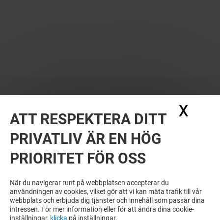
X
Dölj
ATT RESPEKTERA DITT
PRIVATLIV ÄR EN HÖG
PRIORITET FÖR OSS
VILL DU SE MER? DU KANSKE ÄVEN
GILLAR
När du navigerar runt på webbplatsen accepterar du
användningen av cookies, vilket gör att vi kan mäta trafik till vår
webbplats och erbjuda dig tjänster och innehåll som passar dina
intressen. För mer information eller för att ändra dina cookie-
inställningar,
klicka
på inställningar.