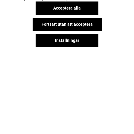
Acceptera alla
Fortsätt utan att acceptera
Inställningar
LEKIA
AKADEMIBOK
Stängt
Stängt
Hitta oss på våra sociala nätverk!