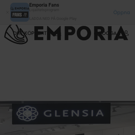
Cookie- hanteringspanel
Emporia Fans
Lojalitetsprogram
Öppna
LADDA NED PÅ Google Play
DITT KÖPCENTER
LOGGA IN