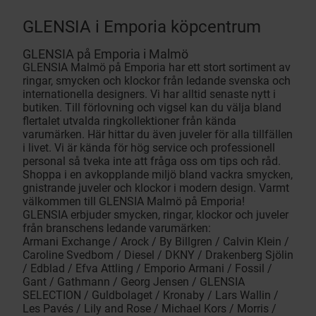
GLENSIA i Emporia köpcentrum
GLENSIA på Emporia i Malmö
GLENSIA Malmö på Emporia har ett stort sortiment av
ringar, smycken och klockor från ledande svenska och
internationella designers. Vi har alltid senaste nytt i
butiken. Till förlovning och vigsel kan du välja bland
flertalet utvalda ringkollektioner från kända
varumärken. Här hittar du även juveler för alla tillfällen
i livet. Vi är kända för hög service och professionell
personal så tveka inte att fråga oss om tips och råd.
Shoppa i en avkopplande miljö bland vackra smycken,
gnistrande juveler och klockor i modern design. Varmt
välkommen till GLENSIA Malmö på Emporia!
GLENSIA erbjuder smycken, ringar, klockor och juveler
från branschens ledande varumärken:
Armani Exchange / Arock / By Billgren / Calvin Klein /
Caroline Svedbom / Diesel / DKNY / Drakenberg Sjölin
/ Edblad / Efva Attling / Emporio Armani / Fossil /
Gant / Gathmann / Georg Jensen / GLENSIA
SELECTION / Guldbolaget / Kronaby / Lars Wallin /
Les Pavés / Lily and Rose / Michael Kors / Morris /