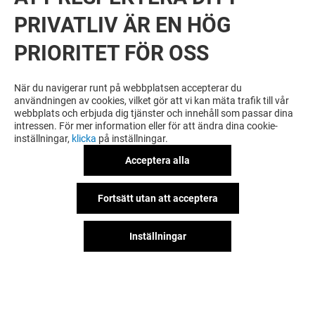
PRIVATLIV ÄR EN HÖG
PRIORITET FÖR OSS
VILL DU SE MER? DU KANSKE ÄVEN
GILLAR
När du navigerar runt på webbplatsen accepterar du
användningen av cookies, vilket gör att vi kan mäta trafik till vår
webbplats och erbjuda dig tjänster och innehåll som passar dina
intressen. För mer information eller för att ändra dina cookie-
inställningar,
klicka
på inställningar.
Acceptera alla
Fortsätt utan att acceptera
Inställningar
DRESSMANN XL
HÅKANSSONS
Öppet
Öppet