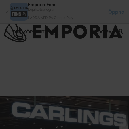
Cookie- hanteringspanel
Emporia Fans
Lojalitetsprogram
Öppna
LADDA NED PÅ Google Play
DITT KÖPCENTER
LOGGA IN