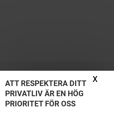
X
Dölj
ATT RESPEKTERA DITT
PRIVATLIV ÄR EN HÖG
PRIORITET FÖR OSS
VILL DU SE MER? DU KANSKE ÄVEN