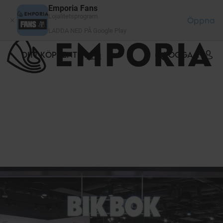
Cookie- hanteringspanel
Emporia Fans
Lojalitetsprogram
Öppna
LADDA NED PÅ Google Play
DITT KÖPCENTER
LOGGA IN