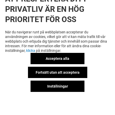
PRIVATLIV ÄR EN HÖG
PRIORITET FÖR OSS
VILL DU SE MER? DU KANSKE ÄVEN
GILLAR
När du navigerar runt på webbplatsen accepterar du
användningen av cookies, vilket gör att vi kan mäta trafik till vår
webbplats och erbjuda dig tjänster och innehåll som passar dina
intressen. För mer information eller för att ändra dina cookie-
inställningar,
klicka
på inställningar.
Acceptera alla
Fortsätt utan att acceptera
Inställningar
3 BUTIKEN
GRANIT
Stängt
Stängt